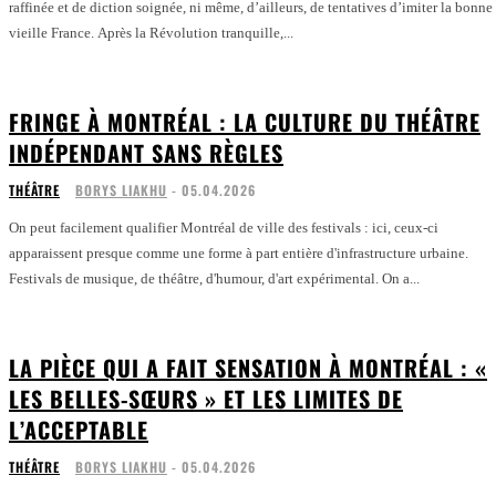
raffinée et de diction soignée, ni même, d’ailleurs, de tentatives d’imiter la bonne
vieille France. Après la Révolution tranquille,...
FRINGE À MONTRÉAL : LA CULTURE DU THÉÂTRE
INDÉPENDANT SANS RÈGLES
THÉÂTRE
BORYS LIAKHU
-
05.04.2026
On peut facilement qualifier Montréal de ville des festivals : ici, ceux-ci
apparaissent presque comme une forme à part entière d'infrastructure urbaine.
Festivals de musique, de théâtre, d'humour, d'art expérimental. On a...
LA PIÈCE QUI A FAIT SENSATION À MONTRÉAL : «
LES BELLES-SŒURS » ET LES LIMITES DE
L’ACCEPTABLE
THÉÂTRE
BORYS LIAKHU
-
05.04.2026