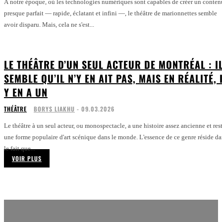
À notre époque, où les technologies numériques sont capables de créer un conten
presque parfait — rapide, éclatant et infini —, le théâtre de marionnettes semble
avoir disparu. Mais, cela ne s'est...
LE THÉÂTRE D’UN SEUL ACTEUR DE MONTRÉAL : I
SEMBLE QU’IL N’Y EN AIT PAS, MAIS EN RÉALITÉ, 
Y EN A UN
THÉÂTRE
BORYS LIAKHU
-
09.03.2026
Le théâtre à un seul acteur, ou monospectacle, a une histoire assez ancienne et res
une forme populaire d'art scénique dans le monde. L'essence de ce genre réside d
le fait que...
VOIR PLUS